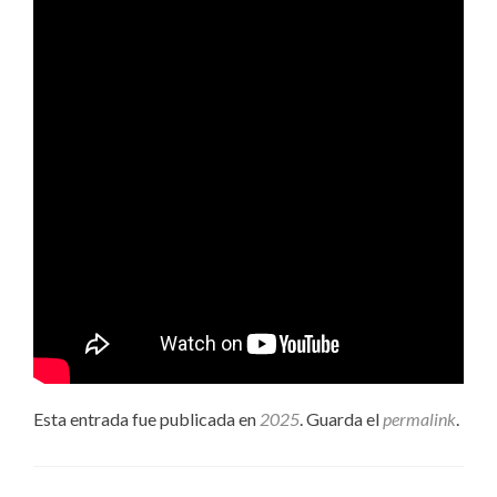
Esta entrada fue publicada en
2025
. Guarda el
permalink
.